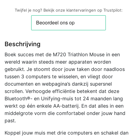
|
Twijfel je nog? Bekijk onze klantervaringen op Trustpilot:
Rechtshandig
|
RF
+
Beschrijving
Bluetooth
|
Boek succes met de M720 Triathlon Mouse in een
1000
wereld waarin steeds meer apparaten worden
DPI
gebruikt. Je stoomt door jouw taken door naadloos
|
tussen 3 computers te wisselen, en vliegt door
Zwart
documenten en webpagina’s dankzij supersnel
aantal
scrollen. Verhoogde efficiëntie betekent dat deze
Bluetooth®- en Unifying-muis tot 24 maanden lang
werkt op één enkele AA-batterij. En dat alles in een
middelgrote vorm die comfortabel onder jouw hand
past.
Koppel jouw muis met drie computers en schakel dan