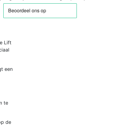
oze
ndig
 Lift
ciaal
th
gt een
m te
op de