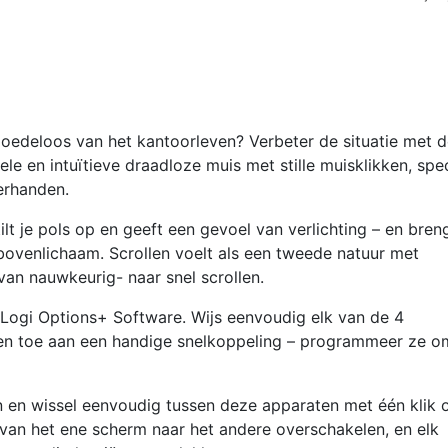
Draadl
Muis
|
Linksha
|
oedeloos van het kantoorleven? Verbeter de situatie met de
RF
e en intuïtieve draadloze muis met stille muisklikken, spe
+
erhanden.
Bluetoo
|
ilt je pols op en geeft een gevoel van verlichting – en bren
4000
bovenlichaam. Scrollen voelt als een tweede natuur met
DPI
an nauwkeurig- naar snel scrollen.
|
Grafiet
e Logi Options+ Software. Wijs eenvoudig elk van de 4
aantal
en toe aan een handige snelkoppeling – programmeer ze o
 en wissel eenvoudig tussen deze apparaten met één klik 
van het ene scherm naar het andere overschakelen, en elk