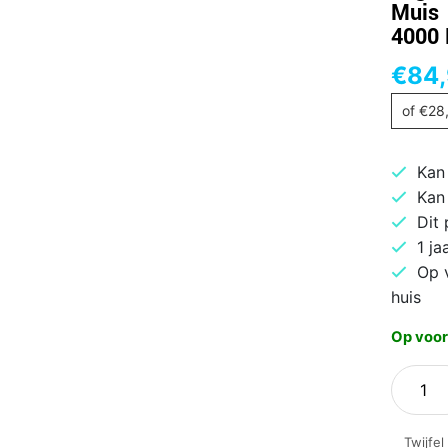
Muis 
4000 
€
84
of
€
28
Kan
Kan
Dit
1 ja
Op 
huis
Op voor
Logitec
Lift
|
Twijfel
Ergono