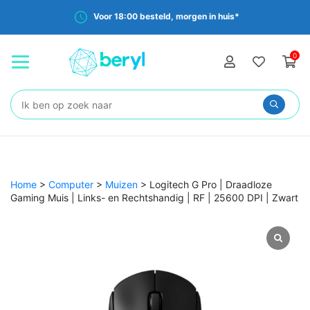
Voor 18:00 besteld, morgen in huis*
0
Zoeken:
Home
>
Computer
>
Muizen
>
Logitech G Pro | Draadloze
Gaming Muis | Links- en Rechtshandig | RF | 25600 DPI | Zwart