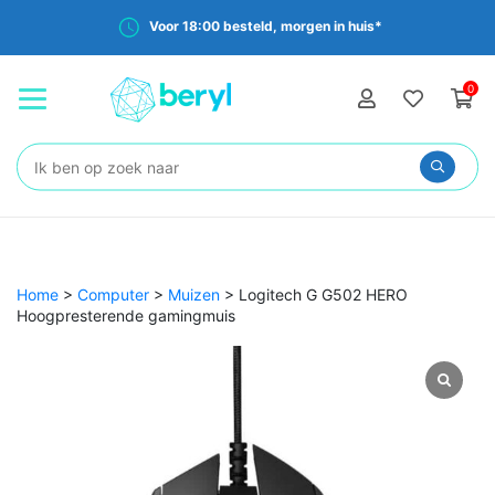
Voor 18:00 besteld, morgen in huis*
0
Zoeken:
Home
>
Computer
>
Muizen
>
Logitech G G502 HERO
Hoogpresterende gamingmuis