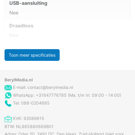
USB-aansluiting
Nee
Draadloos
Nee
Toon meer specificaties
BerylMedia.nl
E-mail:
contact@berylmedia.nl
WhatsApp: +31647776785 (Ma. t/m Vr. 09:00 - 14:00)
Tel: 088-0204685
KVK: 92089615
BTW: NL865880669B01
Adres: Oder 20, 2491 DC, Den Haag, Zuid-Holland (niet voor