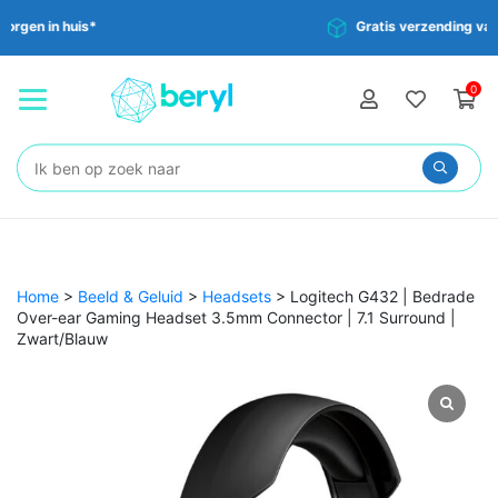
Gratis verzending vanaf €35,-
0
Zoeken:
Home
>
Beeld & Geluid
>
Headsets
>
Logitech G432 | Bedrade
Over-ear Gaming Headset 3.5mm Connector | 7.1 Surround |
Zwart/Blauw