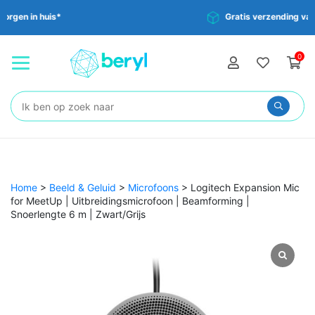
Gratis verzending vanaf €35,-
0
Zoeken:
Home
>
Beeld & Geluid
>
Microfoons
>
Logitech Expansion Mic
for MeetUp | Uitbreidingsmicrofoon | Beamforming |
Snoerlengte 6 m | Zwart/Grijs