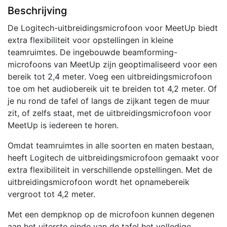
Beschrijving
6
m
De Logitech-uitbreidingsmicrofoon voor MeetUp biedt
|
extra flexibiliteit voor opstellingen in kleine
Zwart/Grijs
teamruimtes. De ingebouwde beamforming-
aantal
microfoons van MeetUp zijn geoptimaliseerd voor een
bereik tot 2,4 meter. Voeg een uitbreidingsmicrofoon
toe om het audiobereik uit te breiden tot 4,2 meter. Of
je nu rond de tafel of langs de zijkant tegen de muur
zit, of zelfs staat, met de uitbreidingsmicrofoon voor
MeetUp is iedereen te horen.
Omdat teamruimtes in alle soorten en maten bestaan,
heeft Logitech de uitbreidingsmicrofoon gemaakt voor
extra flexibiliteit in verschillende opstellingen. Met de
uitbreidingsmicrofoon wordt het opnamebereik
vergroot tot 4,2 meter.
Met een dempknop op de microfoon kunnen degenen
aan het uiterste einde van de tafel het volledige