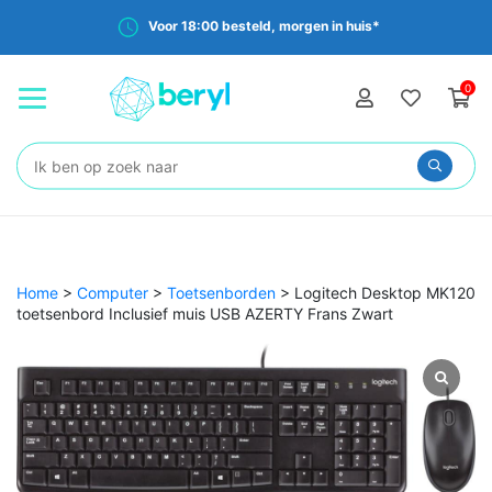
Voor 18:00 besteld, morgen in huis*
0
Zoeken:
Home
>
Computer
>
Toetsenborden
>
Logitech Desktop MK120
toetsenbord Inclusief muis USB AZERTY Frans Zwart