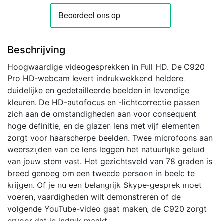
Webcam
|
Met
Microfoon
Beschrijving
aantal
Hoogwaardige videogesprekken in Full HD. De C920
Pro HD-webcam levert indrukwekkend heldere,
duidelijke en gedetailleerde beelden in levendige
kleuren. De HD-autofocus en -lichtcorrectie passen
zich aan de omstandigheden aan voor consequent
hoge definitie, en de glazen lens met vijf elementen
zorgt voor haarscherpe beelden. Twee microfoons aan
weerszijden van de lens leggen het natuurlijke geluid
van jouw stem vast. Het gezichtsveld van 78 graden is
breed genoeg om een tweede persoon in beeld te
krijgen. Of je nu een belangrijk Skype-gesprek moet
voeren, vaardigheden wilt demonstreren of de
volgende YouTube-video gaat maken, de C920 zorgt
ervoor dat je indruk maakt.