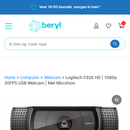
Voor 18:00 besteld, morgen in huis*
0
Zoeken:
Home
>
Computer
>
Webcam
>
Logitech C920 HD | 1080p
30FPS USB Webcam | Met Microfoon