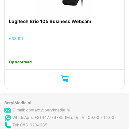
Logitech Brio 105 Business Webcam
€
33,99
Op voorraad
BerylMedia.nl
E-mail:
contact@berylmedia.nl
WhatsApp: +31647776785 (Ma. t/m Vr. 09:00 - 14:00)
Tel: 088-0204685