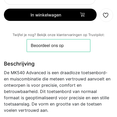
|
Logitech
MK540
In winkelwagen
Advanced
|
Draadloze
Twijfel je nog? Bekijk onze klantervaringen op Trustpilot:
Muis
en
Toetsenbordcombo
|
Beschrijving
QWERTZ
aantal
De MK540 Advanced is een draadloze toetsenbord-
en muiscombinatie die meteen vertrouwd aanvoelt en
ontworpen is voor precisie, comfort en
betrouwbaarheid. Dit toetsenbord van normaal
formaat is geoptimaliseerd voor precisie en een stille
toetsaanslag. De vorm en grootte van de toetsen
voelen vertrouwd aan.