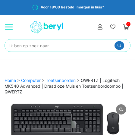
Voor 18:00 besteld, morgen in huis*
0
Zoeken:
Home
>
Computer
>
Toetsenborden
>
QWERTZ | Logitech
MK540 Advanced | Draadloze Muis en Toetsenbordcombo |
QWERTZ