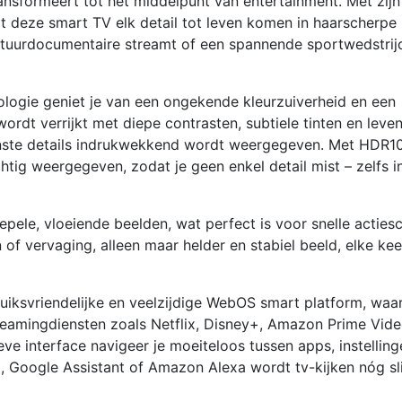
nsformeert tot het middelpunt van entertainment. Met zijn
t deze smart TV elk detail tot leven komen in haarscherpe
n natuurdocumentaire streamt of een spannende sportwedstrij
logie geniet je van een ongekende kleurzuiverheid en een
rdt verrijkt met diepe contrasten, subtiele tinten en leve
einste details indrukwekkend wordt weergegeven. Met HDR1
tig weergegeven, zodat je geen enkel detail mist – zelfs i
pele, vloeiende beelden, wat perfect is voor snelle acties
f vervaging, alleen maar helder en stabiel beeld, elke kee
ruiksvriendelijke en veelzijdige WebOS smart platform, wa
streamingdiensten zoals Netflix, Disney+, Amazon Prime Vid
eve interface navigeer je moeiteloos tussen apps, instellin
AI, Google Assistant of Amazon Alexa wordt tv-kijken nóg s