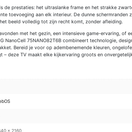
 de prestaties: het ultraslanke frame en het strakke zwart
ante toevoeging aan elk interieur. De dunne schermranden 
et beeld volledig tot zijn recht komt, zonder afleiding.
mavonden met het gezin, een intensieve game-ervaring, of e
e LG NanoCell 75NANO82T6B combineert technologie, desig
akket. Bereid je voor op adembenemende kleuren, ongelofel
gt – deze TV maakt elke kijkervaring groots en onvergetelij
ebOS
5
40 x 2160