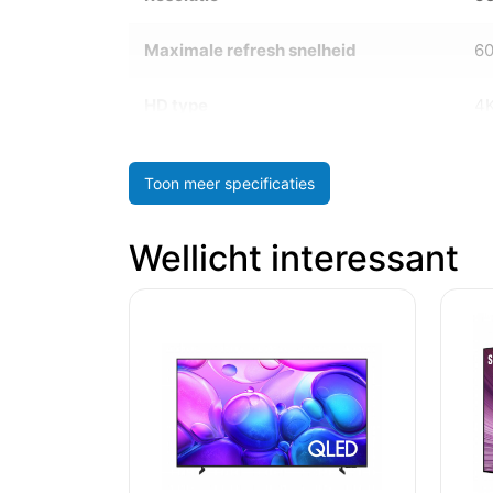
Maximale refresh snelheid
6
HD type
4K
Toon meer specificaties
Wellicht interessant