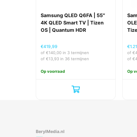
Samsung QLED Q6FA | 55″
Sam
4K QLED Smart TV | Tizen
OLE
OS | Quantum HDR
Tiz
€
419,99
€
1.2
of
€
140,00
in 3 termijnen
of
€
of
€
13,93
in 36 termijnen
of
€
Op voorraad
Op v
BerylMedia.nl