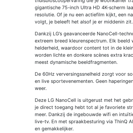
thuisbioscoopervaring die je woonkamer tra
gigantische 75-inch Ultra HD 4K-scherm laa
resolutie. Of je nu een actiefilm kijkt, ee
volgt, je beleeft het alsof je er middenin zit.
Dankzij LG’s geavanceerde NanoCell-techno
extreem breed kleurenspectrum. Elk beeld wo
helderheid, waardoor content tot in de kl
worden lichte en donkere scènes extra krach
meest dynamische beeldfragmenten.
De 60Hz verversingssnelheid zorgt voor soe
en live sportevenementen. Geen haperingen o
weer.
Deze LG NanoCell is uitgerust met het geb
je direct toegang hebt tot al je favoriete 
meer. Dankzij de ingebouwde wifi en intuïti
live-tv. En met spraakbesturing via ThinQ 
en gemakkelijker.