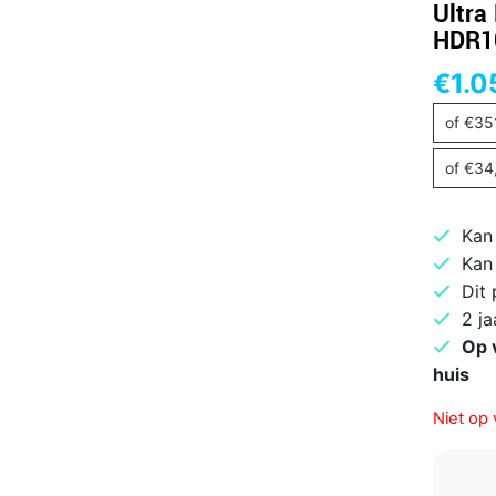
Ultra
HDR10
€
1.0
of
€
35
of
€
34
Kan
Kan
Dit
2 ja
Op 
huis
Niet op 