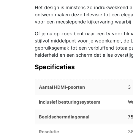
Het design is minstens zo indrukwekkend als
ontwerp maken deze televisie tot een eleg
voor een meeslepende kijkervaring waarbij h
Of je nu op zoek bent naar een tv voor fil
stijlvol middelpunt voor je woonkamer, d
gebruiksgemak tot een verbluffend totaalp
helderheid en een scherm dat alles overstij
Specificaties
Aantal HDMI-poorten
3
Inclusief besturingssysteem
W
Beeldschermdiagonaal
7
Resolutie
38