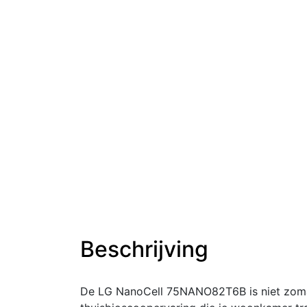
Beschrijving
De LG NanoCell 75NANO82T6B is niet zomaar