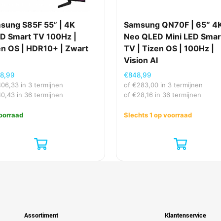
sung S85F 55” | 4K
Samsung QN70F | 65″ 4
D Smart TV 100Hz |
Neo QLED Mini LED Smar
en OS | HDR10+ | Zwart
TV | Tizen OS | 100Hz |
Vision AI
18,99
€
848,99
406,33
in 3 termijnen
of
€
283,00
in 3 termijnen
40,43
in 36 termijnen
of
€
28,16
in 36 termijnen
oorraad
Slechts 1 op voorraad
Assortiment
Klantenservice