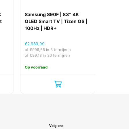
K
Samsung S90F | 83″ 4K
t
OLED Smart TV | Tizen OS |
100Hz | HDR+
€
2.989,99
of
€
996,66
in 3 termijnen
of
€
99,18
in 36 termijnen
Op voorraad
Volg ons