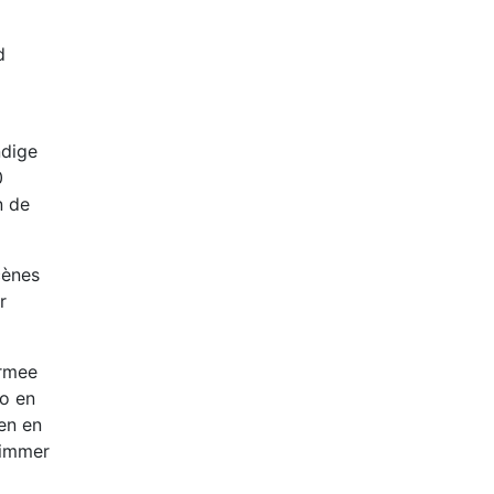
d
ndige
0
n de
cènes
r
armee
eo en
gen en
limmer