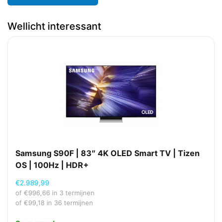
Wellicht interessant
Samsung S90F | 83″ 4K OLED Smart TV | Tizen
OS | 100Hz | HDR+
€
2.989,99
of
€
996,66
in 3 termijnen
of
€
99,18
in 36 termijnen