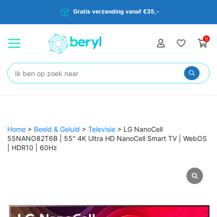
Gratis verzending vanaf €35,-
0
Zoeken:
Home
>
Beeld & Geluid
>
Televisie
>
LG NanoCell
55NANO82T6B | 55″ 4K Ultra HD NanoCell Smart TV | WebOS
| HDR10 | 60Hz