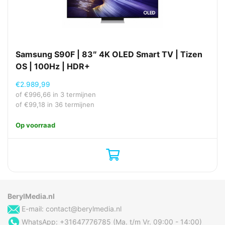
Samsung S90F | 83″ 4K OLED Smart TV | Tizen
OS | 100Hz | HDR+
€
2.989,99
of
€
996,66
in 3 termijnen
of
€
99,18
in 36 termijnen
Op voorraad
BerylMedia.nl
E-mail:
contact@berylmedia.nl
WhatsApp: +31647776785 (Ma. t/m Vr. 09:00 - 14:00)