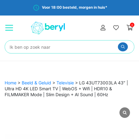
Voor 18:00 besteld, morgen in huis*
0
Zoeken:
Home
>
Beeld & Geluid
>
Televisie
>
LG 43UT73003LA 43″ |
Ultra HD 4K LED Smart TV | WebOS + Wifi | HDR10 &
FILMMAKER Mode | Slim Design + AI Sound | 60Hz