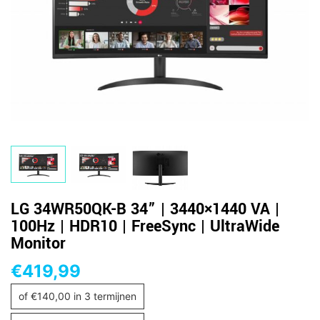
​LG 34WR50QK-B 34” | 3440×1440 VA |
100Hz | HDR10 | FreeSync | UltraWide
Monitor
€
419,99
of
€
140,00
in 3 termijnen