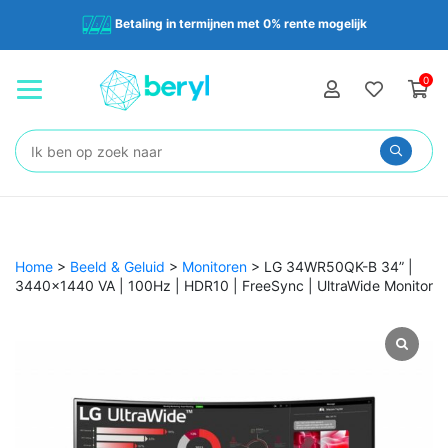
Betaling in termijnen met 0% rente mogelijk
0
Zoeken:
Home
>
Beeld & Geluid
>
Monitoren
>
​LG 34WR50QK-B 34” |
3440×1440 VA | 100Hz | HDR10 | FreeSync | UltraWide Monitor