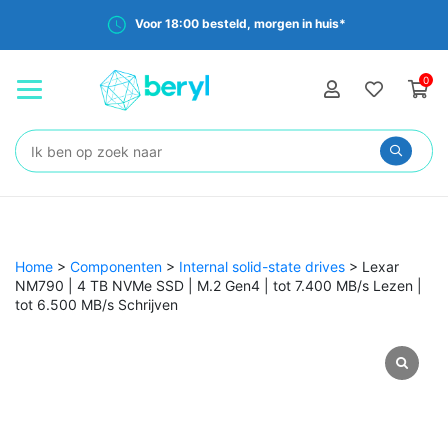
Voor 18:00 besteld, morgen in huis*
0
Zoeken:
Home
>
Componenten
>
Internal solid-state drives
>
Lexar
NM790 | 4 TB NVMe SSD | M.2 Gen4 | tot 7.400 MB/s Lezen |
tot 6.500 MB/s Schrijven