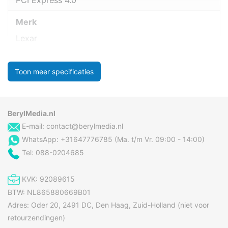
PCI Express 4.0
Merk
Lexar
Toon meer specificaties
BerylMedia.nl
E-mail:
contact@berylmedia.nl
WhatsApp: +31647776785 (Ma. t/m Vr. 09:00 - 14:00)
Tel: 088-0204685
KVK: 92089615
BTW: NL865880669B01
Adres: Oder 20, 2491 DC, Den Haag, Zuid-Holland (niet voor
retourzendingen)