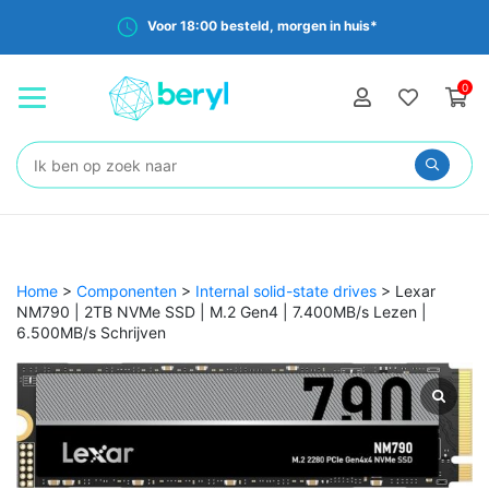
Voor 18:00 besteld, morgen in huis*
0
Zoeken:
Home
>
Componenten
>
Internal solid-state drives
>
Lexar
NM790 | 2TB NVMe SSD | M.2 Gen4 | 7.400MB/s Lezen |
6.500MB/s Schrijven