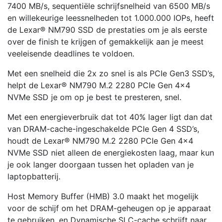
7400 MB/s, sequentiële schrijfsnelheid van 6500 MB/s
en willekeurige leessnelheden tot 1.000.000 IOPs, heeft
de Lexar® NM790 SSD de prestaties om je als eerste
over de finish te krijgen of gemakkelijk aan je meest
veeleisende deadlines te voldoen.
Met een snelheid die 2x zo snel is als PCIe Gen3 SSD’s,
helpt de Lexar® NM790 M.2 2280 PCIe Gen 4×4
NVMe SSD je om op je best te presteren, snel.
Met een energieverbruik dat tot 40% lager ligt dan dat
van DRAM-cache-ingeschakelde PCIe Gen 4 SSD’s,
houdt de Lexar® NM790 M.2 2280 PCIe Gen 4×4
NVMe SSD niet alleen de energiekosten laag, maar kun
je ook langer doorgaan tussen het opladen van je
laptopbatterij.
Host Memory Buffer (HMB) 3.0 maakt het mogelijk
voor de schijf om het DRAM-geheugen op je apparaat
te gebruiken, en Dynamische SLC-cache schrijft naar