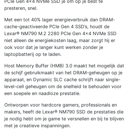
PCIe Gen 4×4 NVMe SSD je om op je best te
presteren, snel.
Met een tot 40% lager energieverbruik dan DRAM-
cache-geactiveerde PCIe Gen 4 SSD’s, houdt de
Lexar® NM790 M.2 2280 PCIe Gen 4×4 NVMe SSD
niet alleen de energiekosten laag, maar zorgt hij er
ook voor dat je langer kunt werken zonder je
laptopbatterij op te laden.
Host Memory Buffer (HMB) 3.0 maakt het mogelijk dat
de schijf gebruikmaakt van het DRAM-geheugen op je
apparaat, en Dynamic SLC cache schrijft naar single-
level-cell geheugen om de snelheid te behouden voor
een soepele en naadloze prestatie.
Ontworpen voor hardcore gamers, professionals en
makers, heeft de Lexar® NM790 SSD de prestaties die
je nodig hebt om je game te versnellen en bij te blijven
met je creatieve inspanningen.