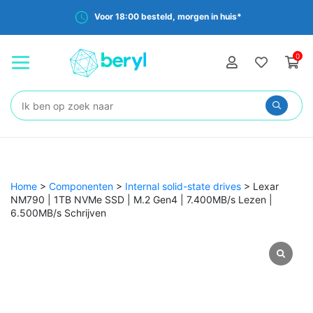
Voor 18:00 besteld, morgen in huis*
0
Zoeken:
Home
>
Componenten
>
Internal solid-state drives
>
Lexar
NM790 | 1TB NVMe SSD | M.2 Gen4 | 7.400MB/s Lezen |
6.500MB/s Schrijven