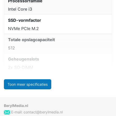
Processorfamilie
Intel Core i3
SSD-vormfactor
NVMe PCIe M.2
Totale opslagcapaciteit
512
Geheugenslots
2x SO-DIMM
Toon meer specificaties
BerylMedia.nl
E-mail:
contact@berylmedia.nl