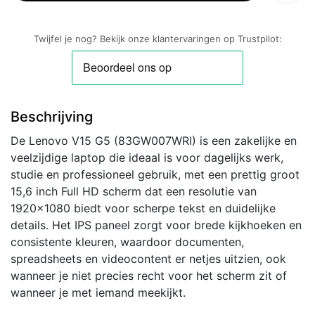
Full
HD
Twijfel je nog? Bekijk onze klantervaringen op Trustpilot:
IPS
|
Intel
Core
Beschrijving
i3-
1315U
De Lenovo V15 G5 (83GW007WRI) is een zakelijke en
|
veelzijdige laptop die ideaal is voor dagelijks werk,
8GB
studie en professioneel gebruik, met een prettig groot
DDR5
15,6 inch Full HD scherm dat een resolutie van
|
1920×1080 biedt voor scherpe tekst en duidelijke
512GB
details. Het IPS paneel zorgt voor brede kijkhoeken en
SSD
consistente kleuren, waardoor documenten,
|
spreadsheets en videocontent er netjes uitzien, ook
W11
wanneer je niet precies recht voor het scherm zit of
Pro
wanneer je met iemand meekijkt.
aantal