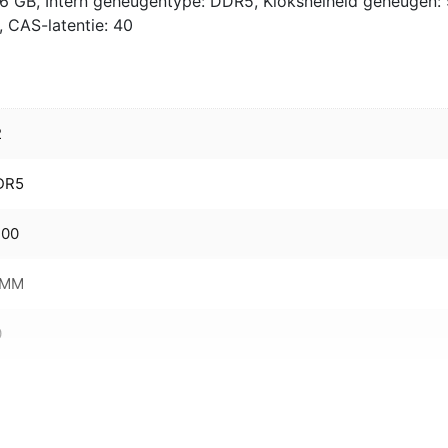
16 GB, Intern geheugentype: DDR5, Kloksnelheid geheugen:
 CAS-latentie: 40
2
DR5
200
IMM
0