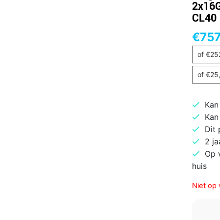
2x16G
CL40 
€
757
of
€
25
of
€
25
Kan
Kan
Dit
2 ja
Op 
huis
Niet op 