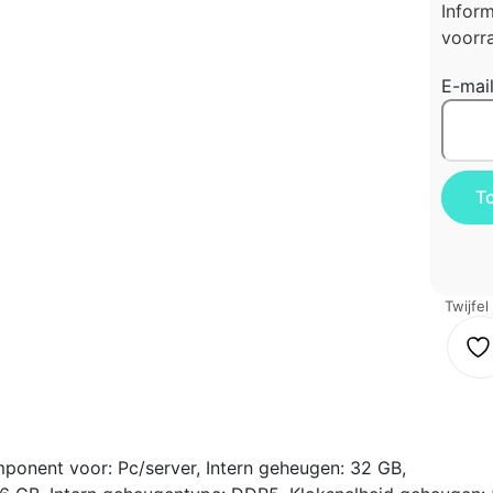
Infor
voorra
E-mai
Twijfel
onent voor: Pc/server, Intern geheugen: 32 GB,