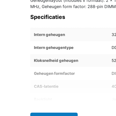
Geheugenlayout (modules x formaat): 2 x 
MHz, Geheugen form factor: 288-pin DIMM,
Specificaties
Intern geheugen
3
Intern geheugentype
D
Kloksnelheid geheugen
5
Geheugen formfactor
D
CAS-latentie
4
Backlight
Ja