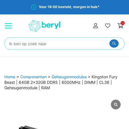
Voor 18:00 besteld, morgen in huis*
0
Zoeken:
Home
>
Componenten
>
Geheugenmodules
>
Kingston Fury
Beast | 64GB 2x32GB DDR5 | 6000MHz | DIMM | CL36 |
Geheugenmodule | RAM