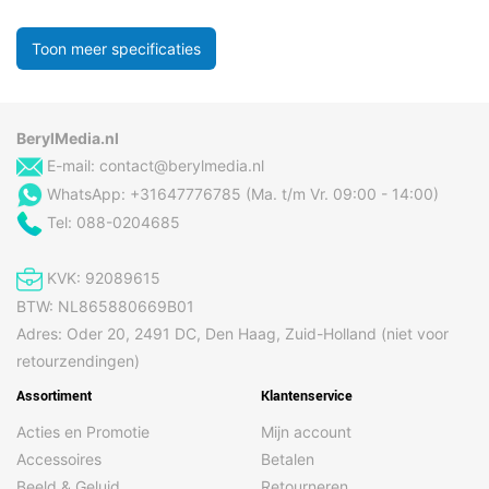
Toon meer specificaties
BerylMedia.nl
E-mail:
contact@berylmedia.nl
WhatsApp: +31647776785 (Ma. t/m Vr. 09:00 - 14:00)
Tel: 088-0204685
KVK: 92089615
BTW: NL865880669B01
Adres: Oder 20, 2491 DC, Den Haag, Zuid-Holland (niet voor
retourzendingen)
Assortiment
Klantenservice
Acties en Promotie
Mijn account
Accessoires
Betalen
Beeld & Geluid
Retourneren