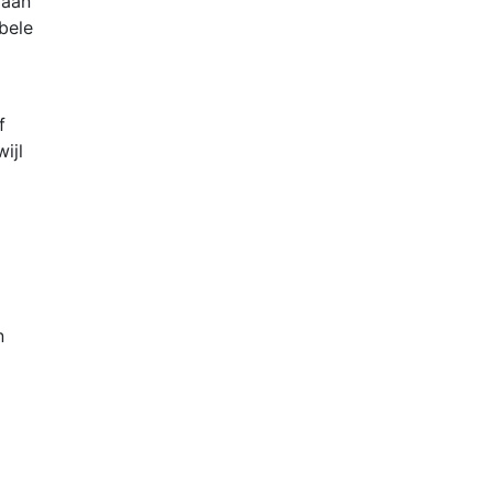
 aan
bele
f
ijl
n