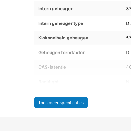
Intern geheugen
3
Intern geheugentype
D
Kloksnelheid geheugen
5
Geheugen formfactor
D
CAS-latentie
4
Backlight
N
Toon meer specificaties