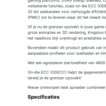
gaming platforms. DDR5 brengt snelheid, c
verbeterde functies, zoals on-die ECC (ODE
32-bit subkanalen voor verhoogde efficiën
(PMIC) om te leveren waar dit het meest nod
Of je nu de grenzen opzoekt in jouw game m
grote animaties en 3D rendering, Kingston 
het naadloos stijl overbrugt en prestaties o
Bovendien maakt dit product gebruik van I
aanpasbare profielen voor snelheden en tim
Met een agressieve startsnelheid van 480
On-die ECC (ODECC) helpt de gegevensinteg
terwijl je de grenzen opzoekt!
Nieuw ontworpen heat spreader combineert g
Specificaties