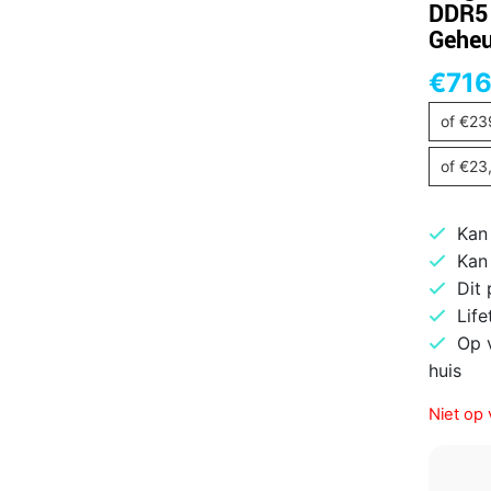
DDR5 
Gehe
€
716
of
€
23
of
€
23
Kan
Kan
Dit
Life
Op 
huis
Niet op 