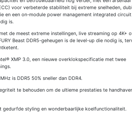
apaciteit en betrouwbaarheid nog verder, met een arsenaal
CC) voor verbeterde stabiliteit bij extreme snelheden, dub
tie en een on-module power management integrated circuit
ig is.
et de meest extreme instellingen, live streaming op 4K+ o
FURY Beast DDR5-geheugen is de level-up die nodig is, terw
ntketent.
ntel® XMP 3.0, een nieuwe overklokspecificatie met twee
ings.
0 MHz is DDR5 50% sneller dan DDR4.
riteit te behouden om de ultieme prestaties te handhave
edurfde styling en wonderbaarlijke koelfunctionaliteit.