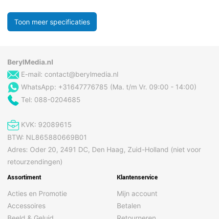
Toon meer specificaties
BerylMedia.nl
E-mail:
contact@berylmedia.nl
WhatsApp: +31647776785 (Ma. t/m Vr. 09:00 - 14:00)
Tel: 088-0204685
KVK: 92089615
BTW: NL865880669B01
Adres: Oder 20, 2491 DC, Den Haag, Zuid-Holland (niet voor
retourzendingen)
Assortiment
Klantenservice
Acties en Promotie
Mijn account
Accessoires
Betalen
Beeld & Geluid
Retourneren