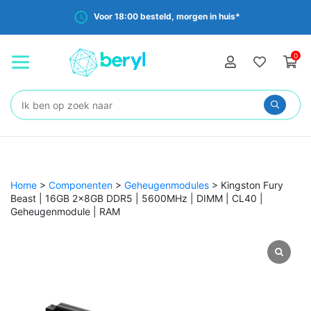
Voor 18:00 besteld, morgen in huis*
0
Zoeken:
Home
>
Componenten
>
Geheugenmodules
>
Kingston Fury
Beast | 16GB 2x8GB DDR5 | 5600MHz | DIMM | CL40 |
Geheugenmodule | RAM