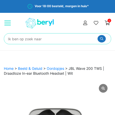
Voor 18:00 besteld, morgen in huis*
0
Zoeken:
Home
>
Beeld & Geluid
>
Oordopjes
>
JBL Wave 200 TWS |
Draadloze In-ear Bluetooth Headset | Wit