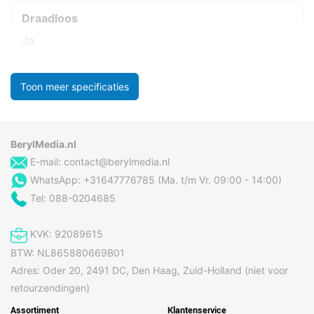
Draadloos
Ja
Toon meer specificaties
BerylMedia.nl
E-mail:
contact@berylmedia.nl
WhatsApp: +31647776785 (Ma. t/m Vr. 09:00 - 14:00)
Tel: 088-0204685
KVK: 92089615
BTW: NL865880669B01
Adres: Oder 20, 2491 DC, Den Haag, Zuid-Holland (niet voor
retourzendingen)
Assortiment
Klantenservice