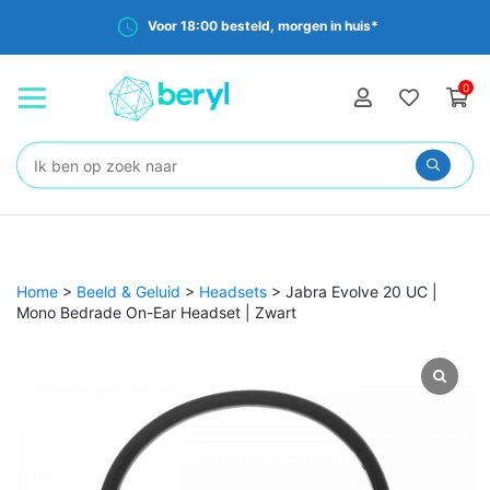
Voor 18:00 besteld, morgen in huis*
0
Zoeken:
Home
>
Beeld & Geluid
>
Headsets
>
Jabra Evolve 20 UC |
Mono Bedrade On-Ear Headset | Zwart