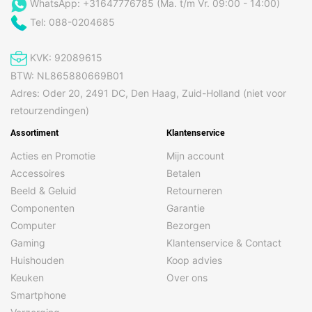
WhatsApp: +31647776785 (Ma. t/m Vr. 09:00 - 14:00)
Tel: 088-0204685
KVK: 92089615
BTW: NL865880669B01
Adres: Oder 20, 2491 DC, Den Haag, Zuid-Holland (niet voor
retourzendingen)
Assortiment
Klantenservice
Acties en Promotie
Mijn account
Accessoires
Betalen
Beeld & Geluid
Retourneren
Componenten
Garantie
Computer
Bezorgen
Gaming
Klantenservice & Contact
Huishouden
Koop advies
Keuken
Over ons
Smartphone