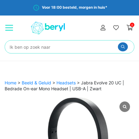
Voor 18:00 besteld, morgen in huis*
0
Zoeken:
Home
>
Beeld & Geluid
>
Headsets
>
Jabra Evolve 20 UC |
Bedrade On-ear Mono Headset | USB-A | Zwart