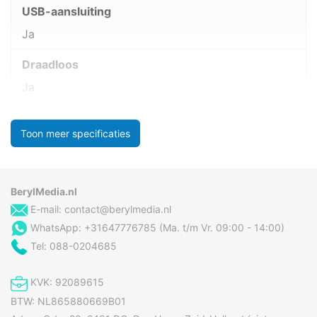
USB-aansluiting
Ja
Draadloos
Ja
Toon meer specificaties
BerylMedia.nl
E-mail:
contact@berylmedia.nl
WhatsApp: +31647776785 (Ma. t/m Vr. 09:00 - 14:00)
Tel: 088-0204685
KVK: 92089615
BTW: NL865880669B01