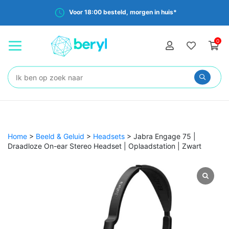
Voor 18:00 besteld, morgen in huis*
0
Zoeken:
Home
>
Beeld & Geluid
>
Headsets
>
Jabra Engage 75 |
Draadloze On-ear Stereo Headset | Oplaadstation | Zwart