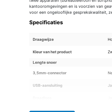
twee apparaten (bureautelefoon en softpho
kantooromgevingen en is voorzien van geav
voor een ongelooflijke gesprekskwaliteit, z
Specificaties
Draagwijze
H
Kleur van het product
Zw
Lengte snoer
3,5mm-connector
N
USB-aansluiting
Ja
Draadloos
Ja