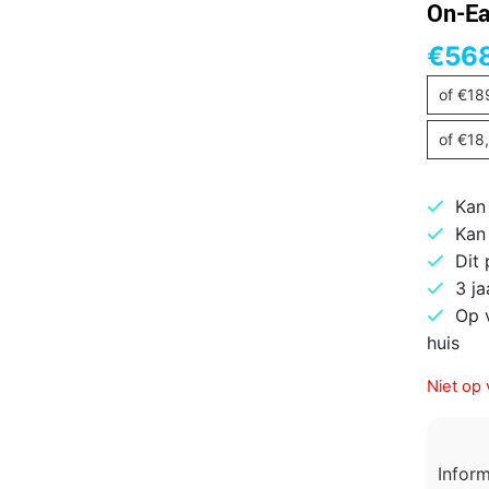
On-Ea
€
56
of
€
18
of
€
18
Kan
Kan
Dit
3 ja
Op 
huis
Niet op 
Infor