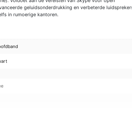
ne). Voldoet aan de vereisten van Skype voor open
anceerde geluidsonderdrukking en verbeterde luidspreker
elfs in rumoerige kantoren.
oofdband
art
ee