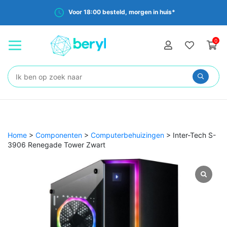
Voor 18:00 besteld, morgen in huis*
0
Zoeken:
Home
>
Componenten
>
Computerbehuizingen
>
Inter-Tech S-
3906 Renegade Tower Zwart