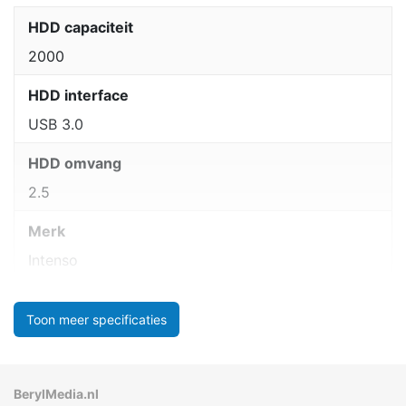
HDD capaciteit
2000
HDD interface
USB 3.0
HDD omvang
2.5
Merk
Intenso
Toon meer specificaties
BerylMedia.nl