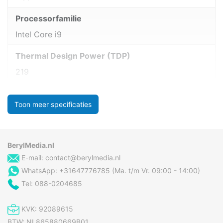
Processorfamilie
Intel Core i9
Thermal Design Power (TDP)
219
Toon meer specificaties
BerylMedia.nl
E-mail:
contact@berylmedia.nl
WhatsApp: +31647776785 (Ma. t/m Vr. 09:00 - 14:00)
Tel: 088-0204685
KVK: 92089615
BTW: NL865880669B01