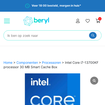
Voor 18:00 besteld, morgen in huis*
0
Zoeken:
Home
>
Componenten
>
Processoren
>
Intel Core i7-13700KF
processor 30 MB Smart Cache Box