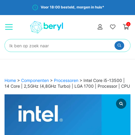
Voor 18:00 besteld, morgen in huis*
0
Zoeken:
Home
>
Componenten
>
Processoren
>
Intel Core i5-13500 |
14 Core | 2,5GHz (4,8GHz Turbo) | LGA 1700 | Processor | CPU