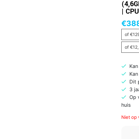
(4,6G
| CPU
€
38
of
€
12
of
€
12
Kan
Kan
Dit
3 ja
Op 
huis
Niet op 