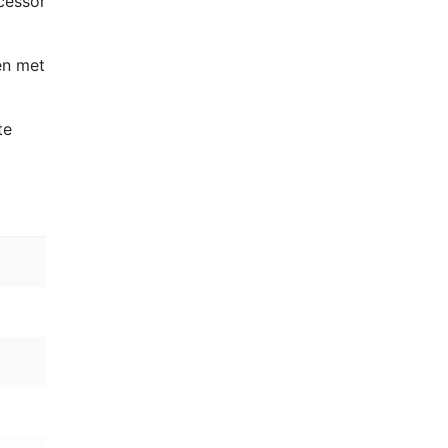
cessor
en met
te