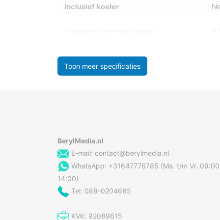
Inclusief koeler
N
Frequentie van processor
4.
Toon meer specificaties
BerylMedia.nl
E-mail:
contact@berylmedia.nl
WhatsApp: +31647776785 (Ma. t/m Vr. 09:00
14:00)
Tel: 088-0204685
KVK: 92089615