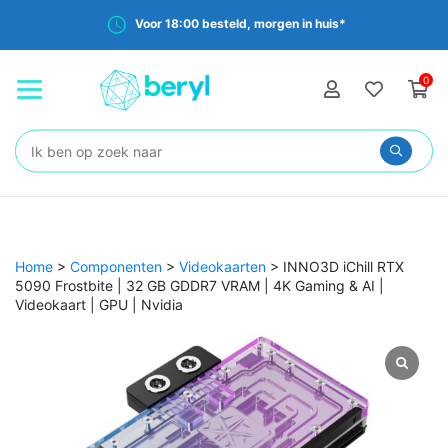
Voor 18:00 besteld, morgen in huis*
0
Zoeken:
Home
>
Componenten
>
Videokaarten
>
INNO3D iChill RTX
5090 Frostbite | 32 GB GDDR7 VRAM | 4K Gaming & AI |
Videokaart | GPU | Nvidia