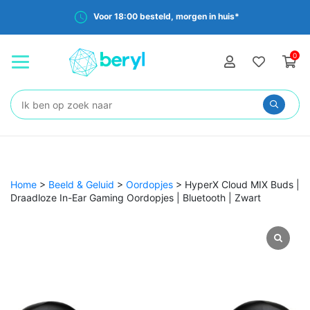
Voor 18:00 besteld, morgen in huis*
0
Zoeken:
Home
>
Beeld & Geluid
>
Oordopjes
>
HyperX Cloud MIX Buds |
Draadloze In-Ear Gaming Oordopjes | Bluetooth | Zwart