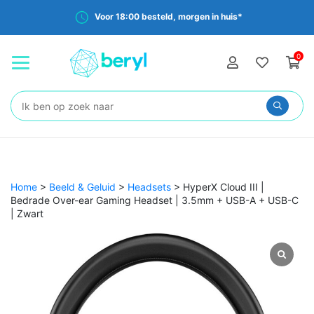
Voor 18:00 besteld, morgen in huis*
0
Zoeken:
Home
>
Beeld & Geluid
>
Headsets
>
HyperX Cloud III |
Bedrade Over-ear Gaming Headset | 3.5mm + USB-A + USB-C
| Zwart