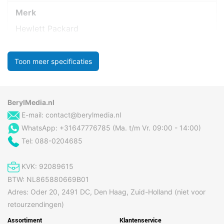
Merk
Hewlett Packard
Toon meer specificaties
BerylMedia.nl
E-mail:
contact@berylmedia.nl
WhatsApp: +31647776785 (Ma. t/m Vr. 09:00 - 14:00)
Tel: 088-0204685
KVK: 92089615
BTW: NL865880669B01
Adres: Oder 20, 2491 DC, Den Haag, Zuid-Holland (niet voor
retourzendingen)
Assortiment
Klantenservice