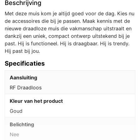
Beschrijving
|
1200
Met deze muis kom je altijd goed voor de dag. Kies nu
DPI
de accessoires die bij je passen. Maak kennis met de
|
nieuwe draadloze muis die vakmanschap uitstraalt en
Goud
dankzij een uniek, compact ontwerp uitstekend bij je
aantal
past. Hij is functioneel. Hij is draagbaar. Hij is trendy.
Hij past bij jou.
Specificaties
Aansluiting
RF Draadloos
Kleur van het product
Goud
Belichting
Nee