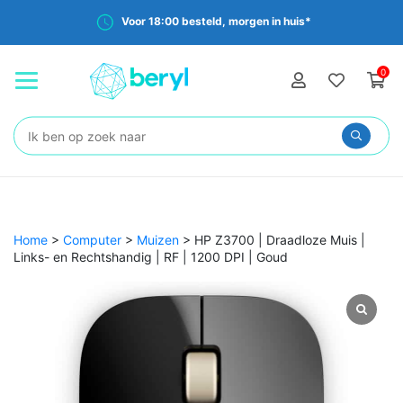
Voor 18:00 besteld, morgen in huis*
0
Zoeken:
Home
>
Computer
>
Muizen
>
HP Z3700 | Draadloze Muis |
Links- en Rechtshandig | RF | 1200 DPI | Goud