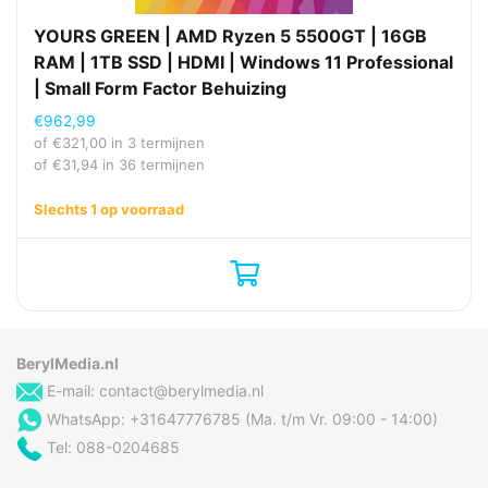
YOURS GREEN | AMD Ryzen 5 5500GT | 16GB
RAM | 1TB SSD | HDMI | Windows 11 Professional
| Small Form Factor Behuizing
€
962,99
of
€
321,00
in 3 termijnen
of
€
31,94
in 36 termijnen
Slechts 1 op voorraad
BerylMedia.nl
E-mail:
contact@berylmedia.nl
WhatsApp: +31647776785 (Ma. t/m Vr. 09:00 - 14:00)
Tel: 088-0204685