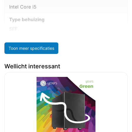
Intel Core i5
Type behuizing
SFF
Toon meer specificaties
Wellicht interessant