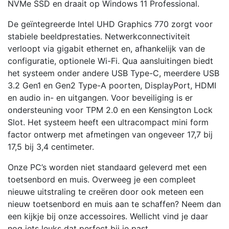
NVMe SSD en draait op Windows 11 Professional.
De geïntegreerde Intel UHD Graphics 770 zorgt voor
stabiele beeldprestaties. Netwerkconnectiviteit
verloopt via gigabit ethernet en, afhankelijk van de
configuratie, optionele Wi-Fi. Qua aansluitingen biedt
het systeem onder andere USB Type-C, meerdere USB
3.2 Gen1 en Gen2 Type-A poorten, DisplayPort, HDMI
en audio in- en uitgangen. Voor beveiliging is er
ondersteuning voor TPM 2.0 en een Kensington Lock
Slot. Het systeem heeft een ultracompact mini form
factor ontwerp met afmetingen van ongeveer 17,7 bij
17,5 bij 3,4 centimeter.
Onze PC’s worden niet standaard geleverd met een
toetsenbord en muis. Overweeg je een compleet
nieuwe uitstraling te creëren door ook meteen een
nieuw toetsenbord en muis aan te schaffen? Neem dan
een kijkje bij onze accessoires. Wellicht vind je daar
nog iets leuks dat perfect bij je past.