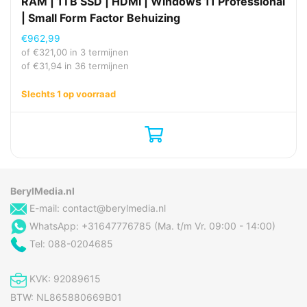
RAM | 1TB SSD | HDMI | Windows 11 Professional
| Small Form Factor Behuizing
€
962,99
of
€
321,00
in 3 termijnen
of
€
31,94
in 36 termijnen
Slechts 1 op voorraad
BerylMedia.nl
E-mail:
contact@berylmedia.nl
WhatsApp: +31647776785 (Ma. t/m Vr. 09:00 - 14:00)
Tel: 088-0204685
KVK: 92089615
BTW: NL865880669B01