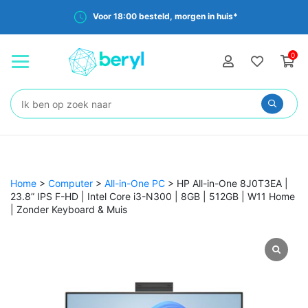
Voor 18:00 besteld, morgen in huis*
0
Zoeken:
Home
>
Computer
>
All-in-One PC
>
HP All-in-One 8J0T3EA |
23.8” IPS F-HD | Intel Core i3-N300 | 8GB | 512GB | W11 Home
| Zonder Keyboard & Muis