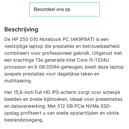
IPS
|
Intel
Core
Beschrijving
i5-
1334U
De HP 250 G10 Notebook PC (AK9P9AT) is een
|
veelzijdige laptop die prestaties en betrouwbaarheid
16GB
combineert voor professioneel gebruik. Uitgerust met
RAM
een krachtige 13e generatie Intel Core i5-1334U
|
processor en 8 GB DDR4-geheugen, biedt deze laptop
512GB
soepele prestaties voor dagelijkse taken en
SSD
multitasking.
|
Windows
Het 15,6-inch Full HD IPS-scherm zorgt voor scherpe
11
beelden en brede kijkhoeken, ideaal voor presentaties
Professional
en dataverwerking. Met 512 GB PCIe NVMe SSD-
aantal
opslag profiteert u van snelle opstarttijden en vlotte
bestandstoegang.