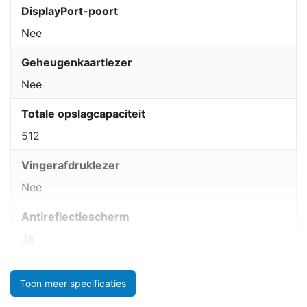
DisplayPort-poort
Nee
Geheugenkaartlezer
Nee
Totale opslagcapaciteit
512
Vingerafdruklezer
Nee
Antireflectiescherm
Ja
Toon meer specificaties