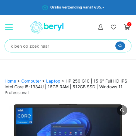
Gratis verzending vanaf €35,-
0
Zoeken:
Home
>
Computer
>
Laptop
>
HP 250 G10 | 15.6″ Full HD IPS |
Intel Core i5-1334U | 16GB RAM | 512GB SSD | Windows 11
Professional