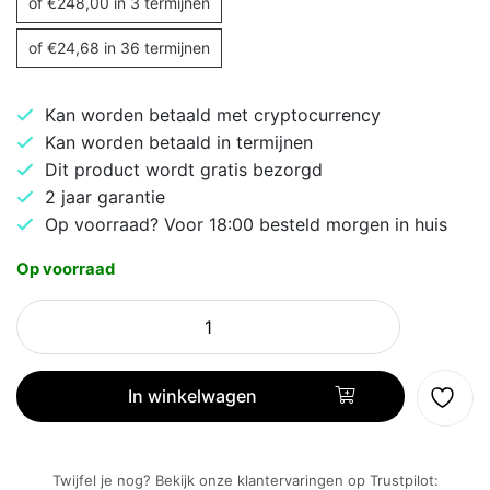
of
€
248,00
in 3 termijnen
of
€
24,68
in 36 termijnen
Kan worden betaald met cryptocurrency
Kan worden betaald in termijnen
Dit product wordt gratis bezorgd
2 jaar garantie
Op voorraad? Voor 18:00 besteld morgen in huis
Op voorraad
HP
250
G10
|
In winkelwagen
15.6"
Full
HD
Twijfel je nog? Bekijk onze klantervaringen op Trustpilot: