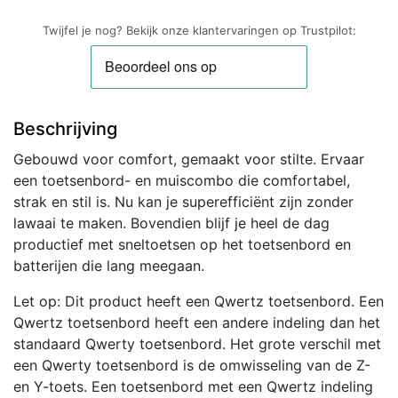
235
|
Twijfel je nog? Bekijk onze klantervaringen op Trustpilot:
Draadloze
Muis
en
Toetsenbordcombo
Beschrijving
|
QWERTZ
Gebouwd voor comfort, gemaakt voor stilte. Ervaar
aantal
een toetsenbord- en muiscombo die comfortabel,
strak en stil is. Nu kan je superefficiënt zijn zonder
lawaai te maken. Bovendien blijf je heel de dag
productief met sneltoetsen op het toetsenbord en
batterijen die lang meegaan.
Let op: Dit product heeft een Qwertz toetsenbord. Een
Qwertz toetsenbord heeft een andere indeling dan het
standaard Qwerty toetsenbord. Het grote verschil met
een Qwerty toetsenbord is de omwisseling van de Z-
en Y-toets. Een toetsenbord met een Qwertz indeling