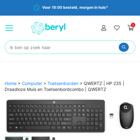
Voor 18:00 besteld, morgen in huis*
0
Zoeken:
Home
>
Computer
>
Toetsenborden
>
QWERTZ | HP 235 |
Draadloze Muis en Toetsenbordcombo | QWERTZ