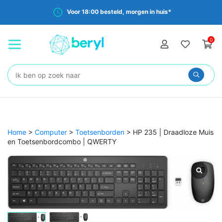
Voor 18:00 besteld, morgen in huis*
0
Zoeken:
Home
>
Computer
>
Toetsenborden
>
HP 235 | Draadloze Muis
en Toetsenbordcombo | QWERTY