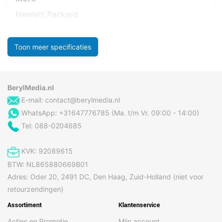
Hewlett Packard
Toon meer specificaties
BerylMedia.nl
E-mail:
contact@berylmedia.nl
WhatsApp: +31647776785 (Ma. t/m Vr. 09:00 - 14:00)
Tel: 088-0204685
KVK: 92089615
BTW: NL865880669B01
Adres: Oder 20, 2491 DC, Den Haag, Zuid-Holland (niet voor
retourzendingen)
Assortiment
Klantenservice
Acties en Promotie
Mijn account