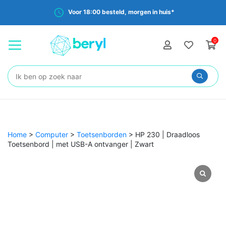
Voor 18:00 besteld, morgen in huis*
0
Zoeken:
Home
>
Computer
>
Toetsenborden
>
HP 230 | Draadloos
Toetsenbord | met USB-A ontvanger | Zwart