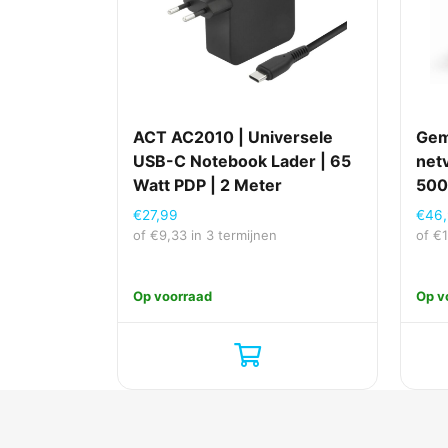
ACT AC2010 | Universele
Gem
USB-C Notebook Lader | 65
net
Watt PDP | 2 Meter
500
€
27,99
€
46
of
€
9,33
in 3 termijnen
of
€
Op voorraad
Op v