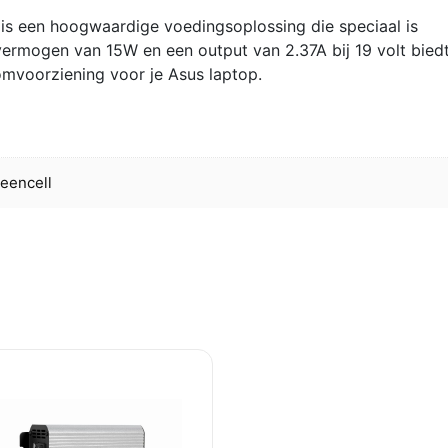
45
is een hoogwaardige voedingsoplossing die speciaal is
Watt
rmogen van 15W en een output van 2.37A bij 19 volt bied
|
omvoorziening voor je Asus laptop.
1.2
Meter
aantal
eencell