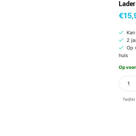
Lader
€
15,
Kan
2 ja
Op 
huis
Op voor
Green
Cell
AD40P
Twijfel
|
Asus
Notebo
Lader
|