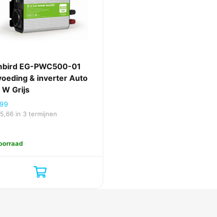
bird EG-PWC500-01
voeding & inverter Auto
 W Grijs
,99
15,66
in 3 termijnen
oorraad