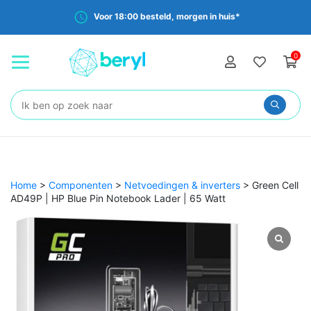
Voor 18:00 besteld, morgen in huis*
0
Zoeken:
Home
>
Componenten
>
Netvoedingen & inverters
>
Green Cell
AD49P | HP Blue Pin Notebook Lader | 65 Watt