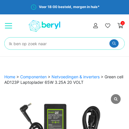
Voor 18:00 besteld, morgen in huis*
0
Zoeken:
Home
>
Componenten
>
Netvoedingen & inverters
>
Green cell
AD123P Laptoplader 65W 3.25A 20 VOLT