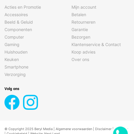
Acties en Promotie
Mijn account
Accessoires
Betalen
Beeld & Geluid
Retourneren
Componenten
Garantie
Computer
Bezorgen
Gaming
Klantenservice & Contact
Huishouden
Koop advies
Keuken
Over ons
Smartphone
Verzorging
Volg ons
© Copyright 2025 Beryl Media |
Algemene voorwaarden
|
Disclaimer
| |
Privacy
|
Cookiebeleid
| Website:
Next Lead