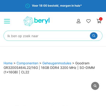
Voor 18:00 besteld, morgen in huis*
0
Zoeken:
Home
>
Componenten
>
Geheugenmodules
>
Goodram
GR3200S464L22/16G | 16GB DDR4 3200 MHz | SO-DIMM
(1×16GB) | CL22