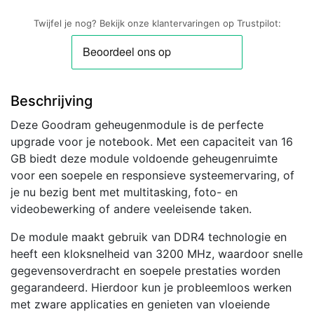
MHz
Twijfel je nog? Bekijk onze klantervaringen op Trustpilot:
|
SO-
DIMM
(1×16GB)
Beschrijving
|
CL22
Deze Goodram geheugenmodule is de perfecte
aantal
upgrade voor je notebook. Met een capaciteit van 16
GB biedt deze module voldoende geheugenruimte
voor een soepele en responsieve systeemervaring, of
je nu bezig bent met multitasking, foto- en
videobewerking of andere veeleisende taken.
De module maakt gebruik van DDR4 technologie en
heeft een kloksnelheid van 3200 MHz, waardoor snelle
gegevensoverdracht en soepele prestaties worden
gegarandeerd. Hierdoor kun je probleemloos werken
met zware applicaties en genieten van vloeiende