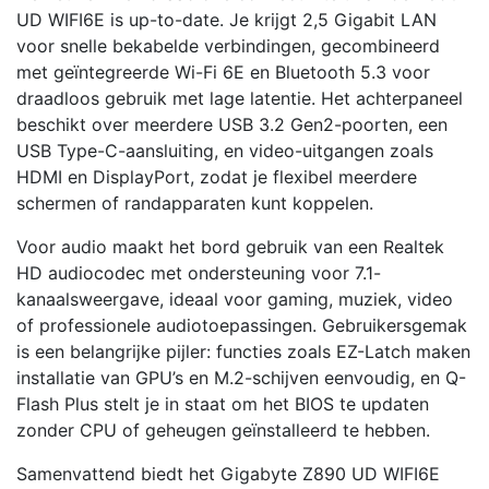
UD WIFI6E is up-to-date. Je krijgt 2,5 Gigabit LAN
voor snelle bekabelde verbindingen, gecombineerd
met geïntegreerde Wi-Fi 6E en Bluetooth 5.3 voor
draadloos gebruik met lage latentie. Het achterpaneel
beschikt over meerdere USB 3.2 Gen2-poorten, een
USB Type-C-aansluiting, en video-uitgangen zoals
HDMI en DisplayPort, zodat je flexibel meerdere
schermen of randapparaten kunt koppelen.
Voor audio maakt het bord gebruik van een Realtek
HD audiocodec met ondersteuning voor 7.1-
kanaalsweergave, ideaal voor gaming, muziek, video
of professionele audiotoepassingen. Gebruikersgemak
is een belangrijke pijler: functies zoals EZ-Latch maken
installatie van GPU’s en M.2-schijven eenvoudig, en Q-
Flash Plus stelt je in staat om het BIOS te updaten
zonder CPU of geheugen geïnstalleerd te hebben.
Samenvattend biedt het Gigabyte Z890 UD WIFI6E