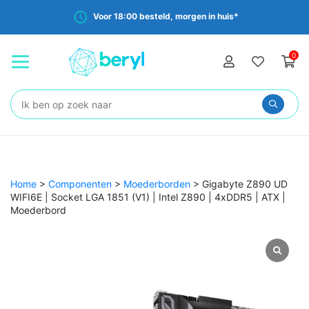
Voor 18:00 besteld, morgen in huis*
0
Zoeken:
Home
>
Componenten
>
Moederborden
>
Gigabyte Z890 UD
WIFI6E | Socket LGA 1851 (V1) | Intel Z890 | 4xDDR5 | ATX |
Moederbord